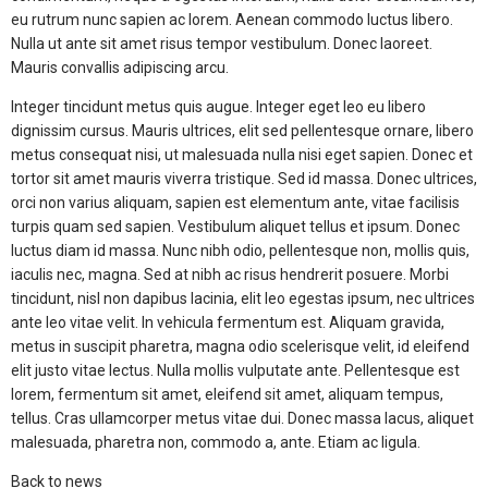
eu rutrum nunc sapien ac lorem. Aenean commodo luctus libero.
Nulla ut ante sit amet risus tempor vestibulum. Donec laoreet.
Mauris convallis adipiscing arcu.
Integer tincidunt metus quis augue. Integer eget leo eu libero
dignissim cursus. Mauris ultrices, elit sed pellentesque ornare, libero
metus consequat nisi, ut malesuada nulla nisi eget sapien. Donec et
tortor sit amet mauris viverra tristique. Sed id massa. Donec ultrices,
orci non varius aliquam, sapien est elementum ante, vitae facilisis
turpis quam sed sapien. Vestibulum aliquet tellus et ipsum. Donec
luctus diam id massa. Nunc nibh odio, pellentesque non, mollis quis,
iaculis nec, magna. Sed at nibh ac risus hendrerit posuere. Morbi
tincidunt, nisl non dapibus lacinia, elit leo egestas ipsum, nec ultrices
ante leo vitae velit. In vehicula fermentum est. Aliquam gravida,
metus in suscipit pharetra, magna odio scelerisque velit, id eleifend
elit justo vitae lectus. Nulla mollis vulputate ante. Pellentesque est
lorem, fermentum sit amet, eleifend sit amet, aliquam tempus,
tellus. Cras ullamcorper metus vitae dui. Donec massa lacus, aliquet
malesuada, pharetra non, commodo a, ante. Etiam ac ligula.
Back to news