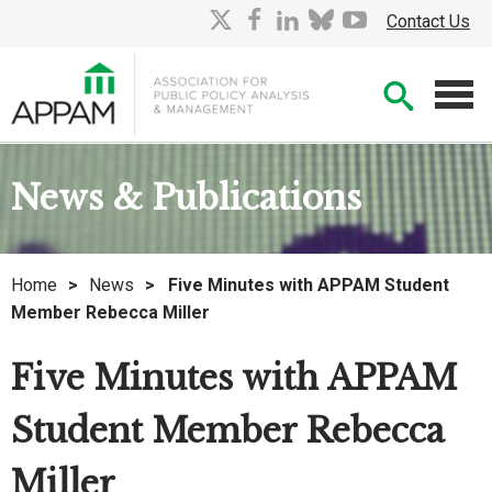
Skip
X
facebook
linkedin
bluesky
youtube
Contact Us
to
Main
Searc
Content
Men
News & Publications
Home
>
News
>
Five Minutes with APPAM Student
Member Rebecca Miller
Five Minutes with APPAM
Student Member Rebecca
Miller